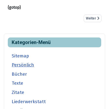
{gotop}
Nächster Beit
Weiter
Kategorien-Menü
Sitemap
Persönlich
Bücher
Texte
Zitate
Liederwerkstatt