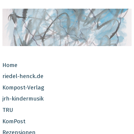
Jutta Riedel-Henck
Home
riedel-henck.de
Kompost-Verlag
jrh-kindermusik
TRU
KomPost
Rezensionen