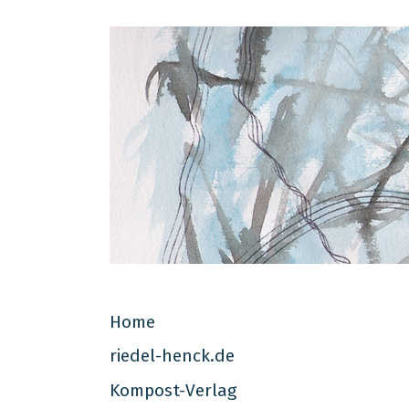
Jutta Riedel-Henck
Home
riedel-henck.de
Kompost-Verlag