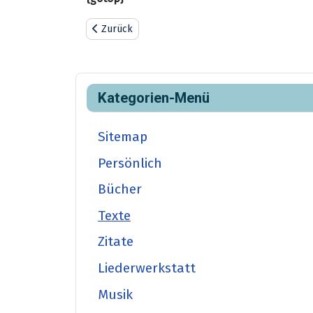
Vorheriger Beitrag: Figuren
Zurück
Kategorien-Menü
Sitemap
Persönlich
Bücher
Texte
Zitate
Liederwerkstatt
Musik