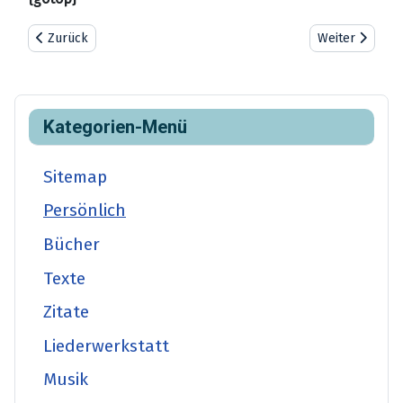
Vorheriger Beitrag: Verantwortung
Nächster Beitr
Zurück
Weiter
Kategorien-Menü
Sitemap
Persönlich
Bücher
Texte
Zitate
Liederwerkstatt
Musik