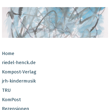
Jutta Riedel-Henck
Home
riedel-henck.de
Kompost-Verlag
jrh-kindermusik
TRU
KomPost
Rezensionen